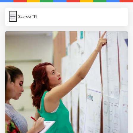
Starex TR
Starex TR
İngilizce Kelimeler Öğren
Link Kısaltma
WP Cache
Anasayfa
5 Günde İngilizce
İngilizce
Dil Eğitimi
En Hızlı İngilizce
En Kolay İngilizce