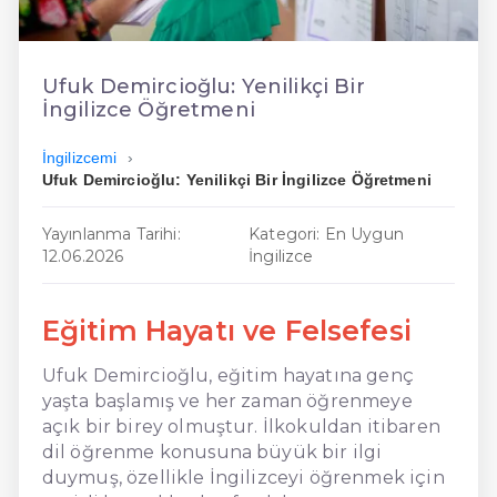
En Ucuz İngilizce
En Uygun İngilizce
Ufuk Demircioğlu: Yenilikçi Bir
İngilizce Öğretmeni
Hızlı İngilizce
İngilizcemi
Ufuk Demircioğlu: Yenilikçi Bir İngilizce Öğretmeni
Yayınlanma Tarihi:
Kategori: En Uygun
12.06.2026
İngilizce
Eğitim Hayatı ve Felsefesi
Ufuk Demircioğlu, eğitim hayatına genç
yaşta başlamış ve her zaman öğrenmeye
açık bir birey olmuştur. İlkokuldan itibaren
dil öğrenme konusuna büyük bir ilgi
duymuş, özellikle İngilizceyi öğrenmek için