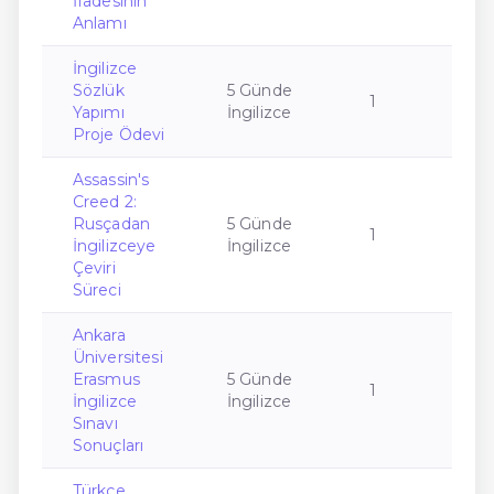
İfadesinin
Anlamı
İngilizce
Sözlük
5 Günde
1
Yapımı
İngilizce
Proje Ödevi
Assassin's
Creed 2:
Rusçadan
5 Günde
1
İngilizceye
İngilizce
Çeviri
Süreci
Ankara
Üniversitesi
Erasmus
5 Günde
1
İngilizce
İngilizce
Sınavı
Sonuçları
Türkçe