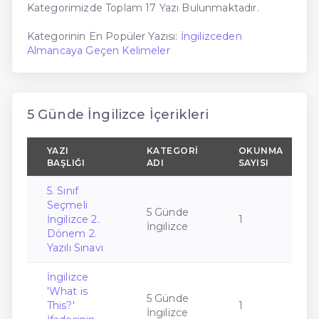
Kategorimizde Toplam 17 Yazı Bulunmaktadır.
Kategorinin En Popüler Yazısı:
İngilizceden
Almancaya Geçen Kelimeler
5 Günde İngilizce İçerikleri
YAZI
KATEGORI
OKUNMA
BAŞLIĞI
ADI
SAYISI
5. Sınıf
Seçmeli
5 Günde
İngilizce 2.
1
İngilizce
Dönem 2.
Yazılı Sınavı
İngilizce
'What is
5 Günde
This?'
1
İngilizce