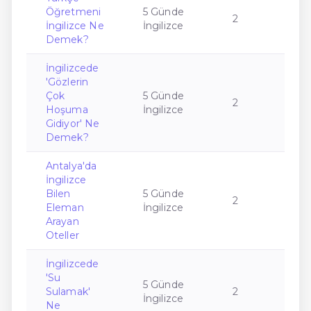
Öğretmeni
5 Günde
2
İngilizce Ne
İngilizce
Demek?
İngilizcede
'Gözlerin
Çok
5 Günde
2
Hoşuma
İngilizce
Gidiyor' Ne
Demek?
Antalya'da
İngilizce
Bilen
5 Günde
2
Eleman
İngilizce
Arayan
Oteller
İngilizcede
'Su
5 Günde
Sulamak'
2
İngilizce
Ne