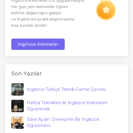
İngilizce Kelimeler iOS uygulamasıyla
her gün yeni kelimeler öğren,
En Ucuz İngilizce
kelime dağarcığını geliştir
ve İngilizceni pratik alıştırmalarla
En Uygun İngilizce
kısa sürede ilerlet!
Hızlı İngilizce
İngilizce Kelimeler
Son Yazılar
İngilizce-Türkçe Teknik Cümle Çevirisi
Hafıza Teknikleri ile İngilizce Kelimeleri
Öğrenmek
Sibel Aydın: Deneyimli Bir İngilizce
Öğretmeni