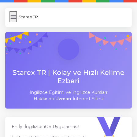
Starex TR
Starex TR
İngilizce Kelimeler Öğren
Link Kısaltma
WP Cache
Anasayfa
Starex TR | Kolay ve Hızlı Kelime
Ezberi
5 Günde İngilizce
İngilizce Eğitimi ve İngilizce Kursları
İngilizce
Hakkında
Uzman
İnternet Sitesi
Dil Eğitimi
En Hızlı İngilizce
En İyi İngilizce iOS Uygulaması!
En Kolay İngilizce