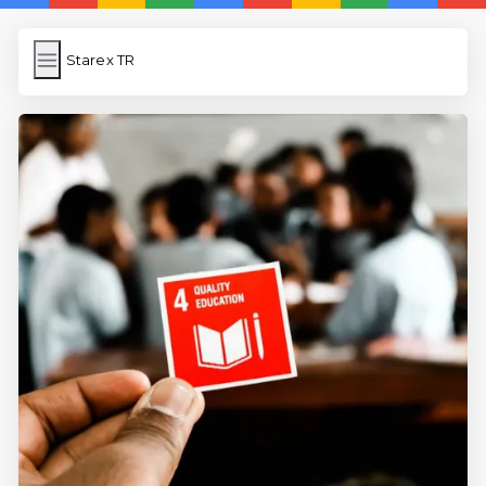
Starex TR
Starex TR
İngilizce Kelimeler Öğren
Link Kısaltma
WP Cache
Anasayfa
5 Günde İngilizce
İngilizce
Dil Eğitimi
En Hızlı İngilizce
En Kolay İngilizce