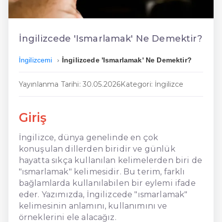
En Ucuz İngilizce
En Uygun İngilizce
İngilizcede 'Ismarlamak' Ne Demektir?
Hızlı İngilizce
İngilizcemi
İngilizcede 'Ismarlamak' Ne Demektir?
Yayınlanma Tarihi: 30.05.2026
Kategori: İngilizce
Giriş
İngilizce, dünya genelinde en çok
konuşulan dillerden biridir ve günlük
hayatta sıkça kullanılan kelimelerden biri de
"ısmarlamak" kelimesidir. Bu terim, farklı
bağlamlarda kullanılabilen bir eylemi ifade
eder. Yazımızda, İngilizcede "ısmarlamak"
kelimesinin anlamını, kullanımını ve
örneklerini ele alacağız.