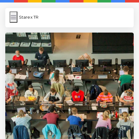
Starex TR
Starex TR
İngilizce Kelimeler Öğren
Link Kısaltma
WP Cache
Anasayfa
5 Günde İngilizce
İngilizce
Dil Eğitimi
En Hızlı İngilizce
En Kolay İngilizce