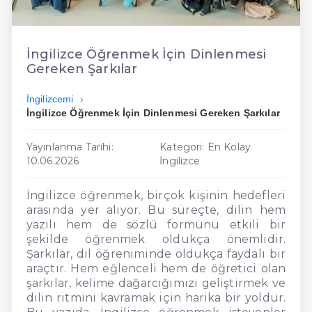
En Ucuz İngilizce
En Uygun İngilizce
İngilizce Öğrenmek İçin Dinlenmesi
Gereken Şarkılar
Hızlı İngilizce
İngilizcemi
İngilizce Öğrenmek İçin Dinlenmesi Gereken Şarkılar
Yayınlanma Tarihi:
Kategori: En Kolay
10.06.2026
İngilizce
İngilizce öğrenmek, birçok kişinin hedefleri
arasında yer alıyor. Bu süreçte, dilin hem
yazılı hem de sözlü formunu etkili bir
şekilde öğrenmek oldukça önemlidir.
Şarkılar, dil öğreniminde oldukça faydalı bir
araçtır. Hem eğlenceli hem de öğretici olan
şarkılar, kelime dağarcığımızı geliştirmek ve
dilin ritmini kavramak için harika bir yoldur.