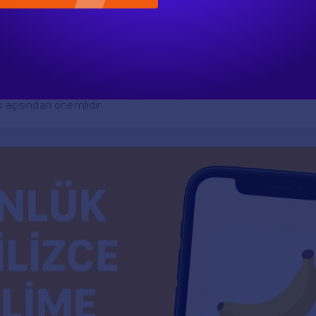
tl demiş adam" ifadesi, Türkçe'de gündelik hayatın bir parçası ola
nin İngilizce çevirisi basit bir şekilde "the man said fifty lira" ol
daha derin bir inceleme gerektirmektedir. Hem Türkçe hem de İ
de etmek için kullanılan farklı ifadeler, dilin zenginliğini ve kült
tedir. Gündelik yaşamda karşımıza çıkan bu tür ifadeler, dilin e
ü açısından önemlidir.