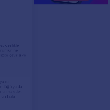
, özellikle
 durumun ne
izce çevirisi ve
 ya da
üşündüğü ya da
unu ima eder.
nun fazla