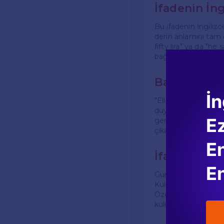
İfadenin İng
Bu ifadenin İngilizce
derin anlamını tam o
fifty lira" ya da "he s
bağlamı daha iyi akt
Bağlam ve K
İn
"Elli tl demiş adam" i
duyduğunda, "neyse 
E
genellikle arkadaşl
çıkar. Ancak, bu ifa
En
İfadenin So
En
Günümüzde sosyal me
Kullanıcılar, bu ifad
Özellikle Twitter ve
kullanılması, insanl