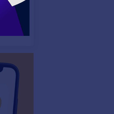
rak karşımıza
sa da, anlamı ve
ngilizce'de
ürel bağlamını
vrimi ve sosyal