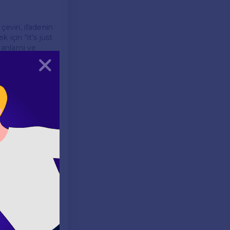
çeviri, ifadenin
için "it's just
in anlamı ve
Kapat
nün fiyatını
bir kullanım,
rde karşımıza
bilir.
lmaktadır.
rebilirler.
arda
adır.