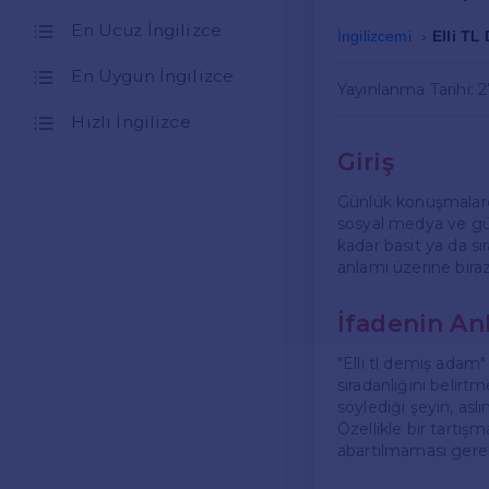
En Ucuz İngilizce
İngilizcemi
Elli TL
En Uygun İngilizce
Yayınlanma Tarihi: 
Hızlı İngilizce
Giriş
Günlük konuşmalarda
sosyal medya ve gün
kadar basit ya da sı
anlamı üzerine bira
İfadenin An
"Elli tl demiş adam"
sıradanlığını belirtm
söylediği şeyin, a
Özellikle bir tartış
abartılmaması gerek