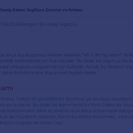
 Demiş Adam: İngilizce Çevirisi ve Anlamı
27.06.2026
Kategori: En Kolay İngilizce
 sıkça duyduğumuz ifadeler arasında "elli tl demiş adam" ifadesi
delik sohbetlerde yer bulmaktadır. Bu ifade, bir olayın ya da
radan olduğunu vurgulamak için kullanılır. Ancak, bu ifadenin İngil
z daha derinlemesine düşünmek faydalı olabilir.
lamı
 ifadesi, Türkçe'de genellikle bir durumun ya da olayın basitliğini
ek için kullanılır. Bu ifade, bir kişinin belirli bir konu hakkında d
slında beklenenden daha az önemli veya daha az karmaşık olduğ
ma ya da müzakere sırasında, birinin bu ifadeyi kullanması, o konu
tiğini vurgulamak amacı taşır.