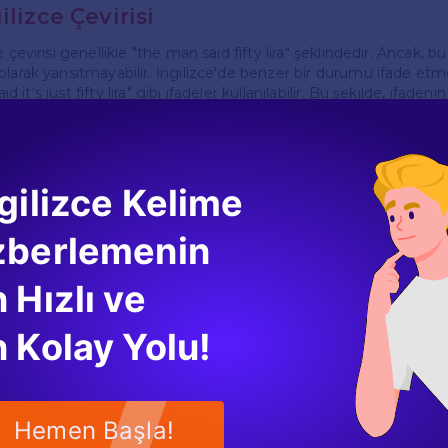
ilizce Çevirisi
 çevirisi genellikle "the man said fifty lira" şeklindedir. Ancak, bu 
larak yansıtmayabilir. İngilizce'de benzer bir durumu ifade etmek 
aid it's just fifty lira" gibi ifadeler kullanılabilir. Bu şekilde, ifaden
arılmış olur.
ullanım Alanları
gilizce Kelime
fadesi, çoğunlukla esprili bir dille kullanılır. Örneğin, birisi bir ürü
canım, elli tl demiş adam" diyerek durumu hafifletebilir. Bu tür 
zberlemenin
ar arasında, sosyal medya paylaşımlarında ya da günlük sohbetle
de aynı zamanda bir durumun ciddiyetini azaltmak için de kullanıla
 Hızlı ve
syal Medyadaki Yeri
 Kolay Yolu!
dya platformlarında, "elli tl demiş adam" ifadesi sıkça yer bu
eyi mizahi bir şekilde paylaşarak belirli bir durumu ya da olayı eleşti
 Instagram gibi platformlarda, bu tür ifadelerin mizahi paylaşıml
arı güldürmekte ve aynı zamanda eleştirel bir bakış açısı sunmakt
Hemen Başla!