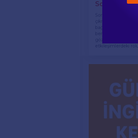
Sonuç
Sonuç olarak, "elli 
çıkmaktadır. Bu ifade
bağlamı açısından 
benzer durumları ifa
gözler önüne sermek
etkileşimlerdeki rol