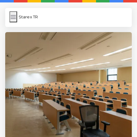
Starex TR
Starex TR
İngilizce Kelimeler Öğren
Link Kısaltma
WP Cache
Anasayfa
5 Günde İngilizce
İngilizce
Dil Eğitimi
En Hızlı İngilizce
En Kolay İngilizce